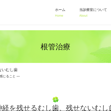
ホーム
当診療室について
Home
About
安心・安全の取
医院案内
当院の特徴
治療方針
safety
Clinic
Cncept
Treatment Policy
根管治療
ないむし歯
感じること ―
神経を残せるむし歯、残せないむし