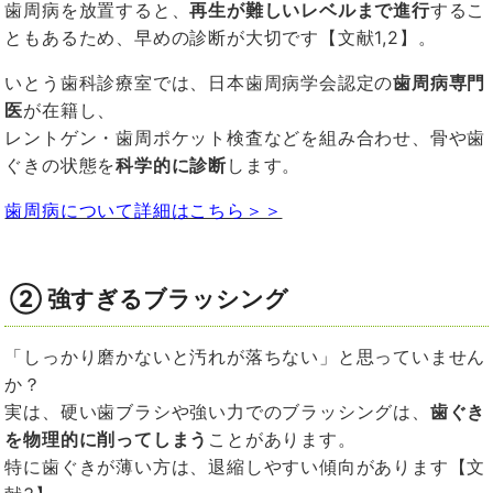
歯周病を放置すると、
再生が難しいレベルまで進行
するこ
ともあるため、早めの診断が大切です【文献
1,2
】。
いとう歯科診療室では、日本歯周病学会認定の
歯周病専門
医
が在籍し、
レントゲン・歯周ポケット検査などを組み合わせ、骨や歯
ぐきの状態を
科学的に診断
します。
歯周病について詳細はこちら＞＞
②
強すぎるブラッシング
「しっかり磨かないと汚れが落ちない」と思っていません
か？
実は、硬い歯ブラシや強い力でのブラッシングは、
歯ぐき
を物理的に削ってしまう
ことがあります。
特に歯ぐきが薄い方は、退縮しやすい傾向があります【文