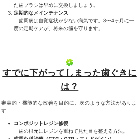
た歯ブラシは早めに交換しましょう。
定期的なメインテナンス
歯周病は自覚症状が少ない病気です。
3
〜
4
ヶ月に一
度の定期ケアが、将来の歯を守ります。
すでに下がってしまった歯ぐきに
は？
審美的・機能的な改善を目的に、次のような方法がありま
す：
コンポジットレジン修復
歯の根元にレジンを重ねて見た目を整える方法。
歯周外科治療（
CTG
・
GTR
・エムドゲイン）