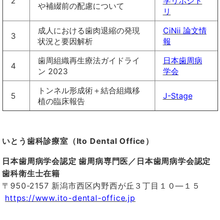
2
学リポジト
や補綴前の配慮について
リ
成人における歯肉退縮の発現
CiNii 論文情
3
状況と要因解析
報
歯周組織再生療法ガイドライ
日本歯周病
4
ン 2023
学会
トンネル形成術＋結合組織移
5
J-Stage
植の臨床報告
いとう歯科診療室（
Ito Dental Office
）
日本歯周病学会認定 歯周病専門医／日本歯周病学会認定
歯科衛生士在籍
〒
950-2157
新潟市西区内野西が丘３丁目１０―１５
https://www.ito-dental-office.jp