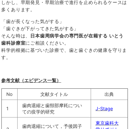
しかし、早期発見・早期治療で進行を止められるケースは
多くあります。
「歯が長くなった気がする」
「歯ぐきが下がってきた気がする」
そんな時は、
日本歯周病学会の専門医が在籍する いとう
歯科診療室
にご相談ください。
科学的根拠に基づいた診療で、歯と歯ぐきの健康を守りま
す。
参考文献（エビデンス一覧）
No
文献タイトル
出典
歯肉退縮と歯頸部摩耗につい
1
J-Stage
ての疫学的研究
東京歯科大
歯肉退縮について，予後因子