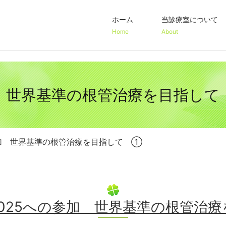
ホーム
当診療室について
Home
About
安心・安全の取
医院案内
当院の特徴
治療方針
safety
Clinic
Cncept
Treatment Policy
世界基準の根管治療を目指して
25への参加 世界基準の根管治療を目指して ①
rse 2025への参加 世界基準の根