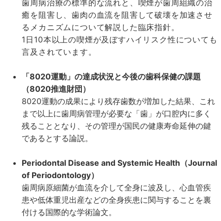
歯周病治療の標準的な流れと、喫煙が歯周組織の治
癒を阻害し、歯肉の血流を阻害して破壊を加速させ
るメカニズムについて解説した臨床指針。
1
日
10
本以上の喫煙が及ぼすハイリスク性についても
言及されています。
「8020運動」の達成状況と今後の歯科保健の課題
（8020推進財団）
8020運動の成果により残存歯数が増加した結果、これ
まで以上に歯周病管理が必要な「歯」が口腔内に多く
残ることとなり、その管理が国民の健康寿命延伸の鍵
であるとする論説。
Periodontal Disease and Systemic Health（Journal
of Periodontology）
歯周病原細菌が血流を介して全身に波及し、心血管疾
患や低体重児出産などの全身疾患に関与することを裏
付ける国際的な学術論文。