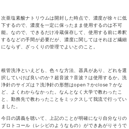
次亜塩素酸ナトリウムは開封した時点で、濃度が徐々に低
下するので、濃度を一定に保ったまま使用するのは不可
能。なので、できるだけ冷蔵保存して、使用する前に希釈
するなどの手間が必要だが、濃度に関してはそれほど繊細
にならず、ざっくりの管理でよいとのこと。
根管洗浄といえども、色々な方法、器具があり、どれを選
択していけば良いのか？超音波？音波？は使用するか。洗
浄針のサイズは？洗浄針の形態は
open
？か
close
？かな
ど、よくわからなかった。なんとなく大学で教わったこ
と、勤務先で教わったことをミックスして我流で行ってい
ました。
今日の講義を聴いて、上記のことが明確になり自分なりの
プロトコール（レシピのようなもの）ができあがりそうで