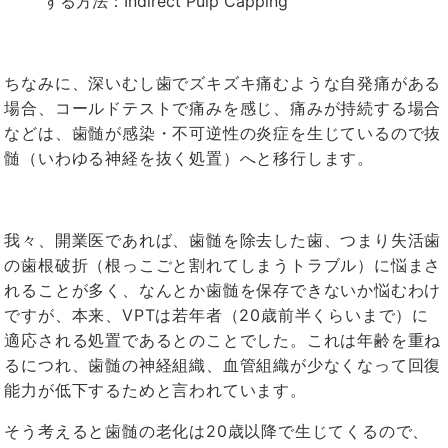
する方法：Indirect Pulp Capping
ちなみに、深いむし歯でズキズキ痛むような自発痛がある
場合、コールドテストで痛みを感じ、痛みが持続する場合
などは、歯髄が感染・不可逆性の炎症を生じているので抜
髄（いわゆる神経を抜く処置）へと移行します。
我々、開業医であれば、歯髄を除去した歯、つまり失活歯
の歯根破折（根っこごと割れてしまうトラブル）に悩まさ
れることが多く、なんとか歯髄を保存できないか悩むわけ
ですが、本来、VPTは若年者（20歳前半くらいまで）に
適応される処置であるとのことでした。これは年齢を重ね
るにつれ、歯髄の神経組織、血管組織が少なくなって回復
能力が低下するためと言われています。
そう考えると歯髄の老化は20歳以降で生じてくるので、