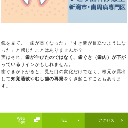
鏡を見て、「歯が長くなった」「すき間が目立つようにな
った」と感じたことはありませんか？
実はそれ、
歯が伸びたのではなく、歯ぐき（歯肉）が下が
っている
サインかもしれません。
歯ぐきが下がると、見た目の変化だけでなく、根元が露出
して
知覚過敏
や
むし歯の再発
を引き起こすこともありま
す。
Web
TEL
アクセス
予約
歯ぐき下がりの主な原因